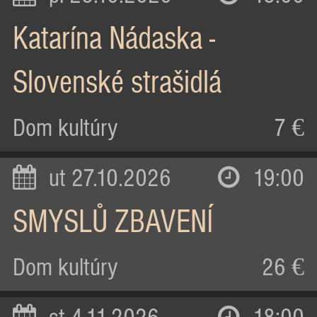
Katarína Nádaska -
Slovenské strašidlá
Dom kultúry
7 €
ut 27.10.2026
19:00
SMYSLŮ ZBAVENÍ
Dom kultúry
26 €