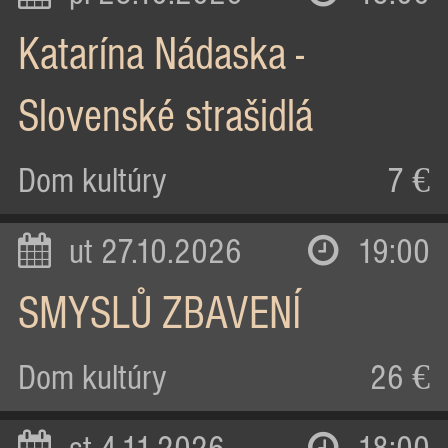
Katarína Nádaska -
Slovenské strašidlá
Dom kultúry
7 €
ut 27.10.2026
19:00
SMYSLŮ ZBAVENÍ
Dom kultúry
26 €