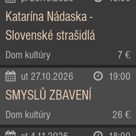
Katarína Nádaska -
Slovenské strašidlá
Dom kultúry
7 €
ut 27.10.2026
19:00
SMYSLŮ ZBAVENÍ
Dom kultúry
26 €