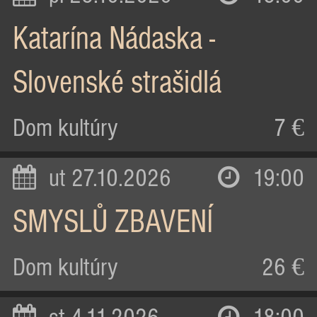
Katarína Nádaska -
Slovenské strašidlá
Dom kultúry
7 €
ut 27.10.2026
19:00
SMYSLŮ ZBAVENÍ
Dom kultúry
26 €