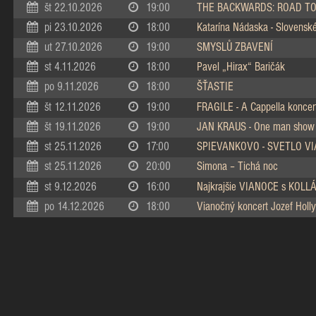
št 22.10.2026
19:00
THE BACKWARDS: ROAD TO
pi 23.10.2026
18:00
Katarína Nádaska - Slovenské 
ut 27.10.2026
19:00
SMYSLŮ ZBAVENÍ
st 4.11.2026
18:00
Pavel „Hirax“ Baričák
po 9.11.2026
18:00
ŠŤASTIE
št 12.11.2026
19:00
FRAGILE - A Cappella koncer
št 19.11.2026
19:00
JAN KRAUS - One man show
st 25.11.2026
17:00
SPIEVANKOVO - SVETLO V
st 25.11.2026
20:00
Simona – Tichá noc
st 9.12.2026
16:00
Najkrajšie VIANOCE s KOL
po 14.12.2026
18:00
Vianočný koncert Jozef Holly