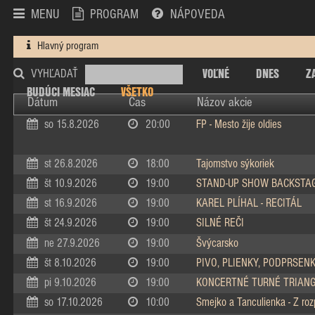
MENU
PROGRAM
NÁPOVEDA
Hlavný program
VOĽNÉ
DNES
Z
VYHĽADAŤ
BUDÚCI MESIAC
VŠETKO
Dátum
Čas
Názov akcie
so 15.8.2026
20:00
FP - Mesto žije oldies
st 26.8.2026
18:00
Tajomstvo sýkoriek
št 10.9.2026
19:00
STAND-UP SHOW BACKSTA
st 16.9.2026
19:00
KAREL PLÍHAL - RECITÁL
št 24.9.2026
19:00
SILNÉ REČI
ne 27.9.2026
19:00
Švýcarsko
št 8.10.2026
19:00
PIVO, PLIENKY, PODPRSEN
pi 9.10.2026
19:00
KONCERTNÉ TURNÉ TRIAN
so 17.10.2026
10:00
Smejko a Tanculienka - Z ro