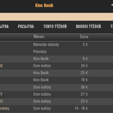
Kino Baník
AJTRA
POZAJTRA
TENTO TÝŽDEŇ
BUDÚCI TÝŽDEŇ
T
Miesto
Cena
Námestie slobody
5 €
Prievidza
Kino Baník
6 €
GE
Dom kultúry
24 €
Kino Baník
25 €
Kino Baník
18 €
Dom kultúry
38 €
KY
Dom kultúry
27 €
GO
Dom kultúry
25 €
zprávky
Dom kultúry
14 - 18 €