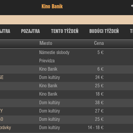
Kino Baník
AJTRA
POZAJTRA
TENTO TÝŽDEŇ
BUDÚCI TÝŽDEŇ
T
Miesto
Cena
Námestie slobody
5 €
Prievidza
Kino Baník
6 €
GE
Dom kultúry
24 €
Kino Baník
25 €
Kino Baník
18 €
Dom kultúry
38 €
KY
Dom kultúry
27 €
GO
Dom kultúry
25 €
zprávky
Dom kultúry
14 - 18 €