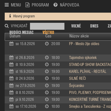
MENU
PROGRAM
NÁPOVEDA
Hlavný program
VOĽNÉ
DNES
Z
VYHĽADAŤ
BUDÚCI MESIAC
VŠETKO
Dátum
Čas
Názov akcie
so 15.8.2026
20:00
FP - Mesto žije oldies
st 26.8.2026
18:00
Tajomstvo sýkoriek
št 10.9.2026
19:00
STAND-UP SHOW BACKSTA
st 16.9.2026
19:00
KAREL PLÍHAL - RECITÁL
št 24.9.2026
19:00
SILNÉ REČI
ne 27.9.2026
19:00
Švýcarsko
št 8.10.2026
19:00
PIVO, PLIENKY, PODPRSEN
pi 9.10.2026
19:00
KONCERTNÉ TURNÉ TRIAN
so 17.10.2026
10:00
Smejko a Tanculienka - Z ro