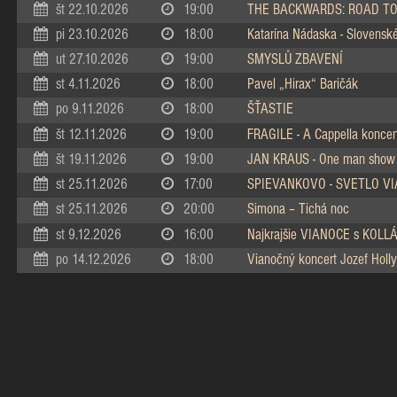
št 22.10.2026
19:00
THE BACKWARDS: ROAD TO
pi 23.10.2026
18:00
Katarína Nádaska - Slovenské 
ut 27.10.2026
19:00
SMYSLŮ ZBAVENÍ
st 4.11.2026
18:00
Pavel „Hirax“ Baričák
po 9.11.2026
18:00
ŠŤASTIE
št 12.11.2026
19:00
FRAGILE - A Cappella koncer
št 19.11.2026
19:00
JAN KRAUS - One man show
st 25.11.2026
17:00
SPIEVANKOVO - SVETLO V
st 25.11.2026
20:00
Simona – Tichá noc
st 9.12.2026
16:00
Najkrajšie VIANOCE s KOL
po 14.12.2026
18:00
Vianočný koncert Jozef Holly