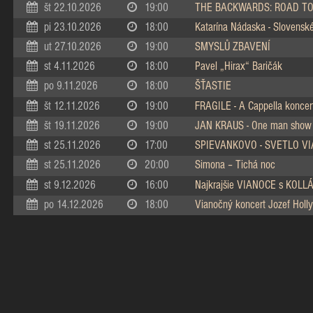
št 22.10.2026
19:00
THE BACKWARDS: ROAD TO
pi 23.10.2026
18:00
Katarína Nádaska - Slovenské 
ut 27.10.2026
19:00
SMYSLŮ ZBAVENÍ
st 4.11.2026
18:00
Pavel „Hirax“ Baričák
po 9.11.2026
18:00
ŠŤASTIE
št 12.11.2026
19:00
FRAGILE - A Cappella koncer
št 19.11.2026
19:00
JAN KRAUS - One man show
st 25.11.2026
17:00
SPIEVANKOVO - SVETLO V
st 25.11.2026
20:00
Simona – Tichá noc
st 9.12.2026
16:00
Najkrajšie VIANOCE s KOL
po 14.12.2026
18:00
Vianočný koncert Jozef Holly