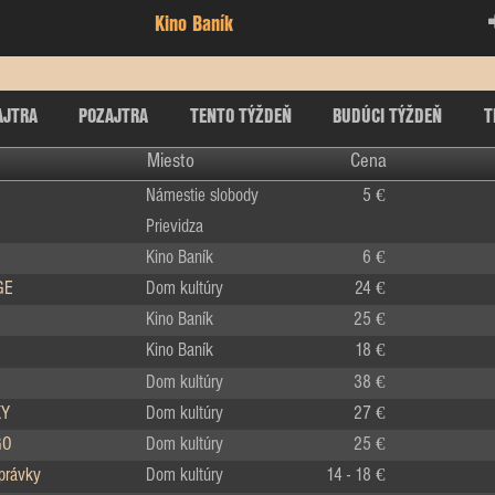
Kino Baník
AJTRA
POZAJTRA
TENTO TÝŽDEŇ
BUDÚCI TÝŽDEŇ
T
Miesto
Cena
Námestie slobody
5 €
Prievidza
Kino Baník
6 €
GE
Dom kultúry
24 €
Kino Baník
25 €
Kino Baník
18 €
Dom kultúry
38 €
KY
Dom kultúry
27 €
GO
Dom kultúry
25 €
zprávky
Dom kultúry
14 - 18 €