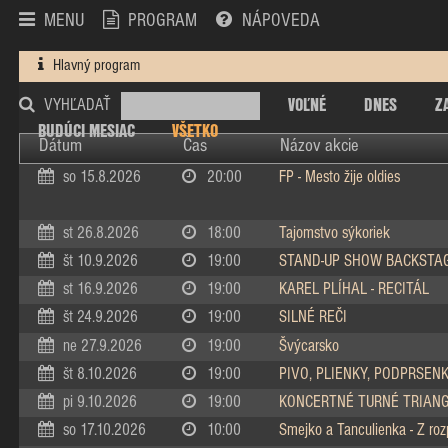
MENU
PROGRAM
NÁPOVEDA
Hlavný program
VOĽNÉ
DNES
Z
VYHĽADAŤ
BUDÚCI MESIAC
VŠETKO
Dátum
Čas
Názov akcie
so 15.8.2026
20:00
FP - Mesto žije oldies
st 26.8.2026
18:00
Tajomstvo sýkoriek
št 10.9.2026
19:00
STAND-UP SHOW BACKSTA
st 16.9.2026
19:00
KAREL PLÍHAL - RECITÁL
št 24.9.2026
19:00
SILNÉ REČI
ne 27.9.2026
19:00
Švýcarsko
št 8.10.2026
19:00
PIVO, PLIENKY, PODPRSEN
pi 9.10.2026
19:00
KONCERTNÉ TURNÉ TRIAN
so 17.10.2026
10:00
Smejko a Tanculienka - Z ro