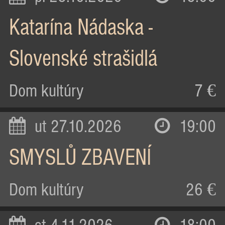
Katarína Nádaska -
Slovenské strašidlá
Dom kultúry
7 €
ut 27.10.2026
19:00
SMYSLŮ ZBAVENÍ
Dom kultúry
26 €