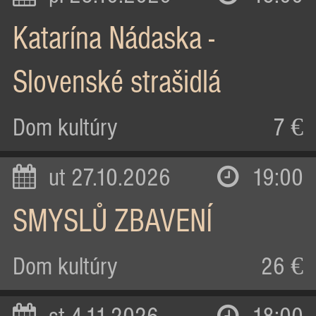
Katarína Nádaska -
Slovenské strašidlá
Dom kultúry
7 €
ut 27.10.2026
19:00
SMYSLŮ ZBAVENÍ
Dom kultúry
26 €