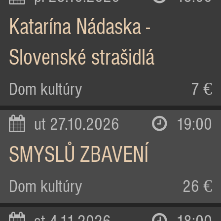
Katarína Nádaska -
Slovenské strašidlá
Dom kultúry
7 €
ut 27.10.2026
19:00
SMYSLŮ ZBAVENÍ
Dom kultúry
26 €