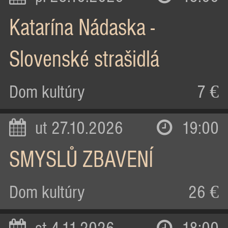
Katarína Nádaska -
Slovenské strašidlá
Dom kultúry
7 €
ut 27.10.2026
19:00
SMYSLŮ ZBAVENÍ
Dom kultúry
26 €