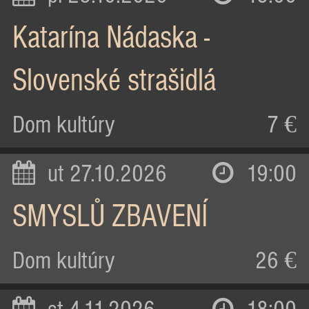
Katarína Nádaska -
Slovenské strašidlá
Dom kultúry
7 €
ut 27.10.2026
19:00
SMYSLŮ ZBAVENÍ
Dom kultúry
26 €