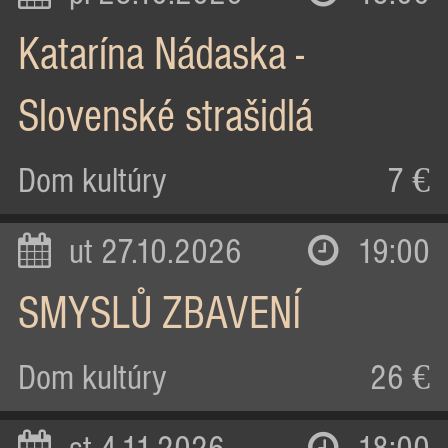
Katarína Nádaska -
Slovenské strašidlá
Dom kultúry
7 €
ut 27.10.2026
19:00
SMYSLŮ ZBAVENÍ
Dom kultúry
26 €