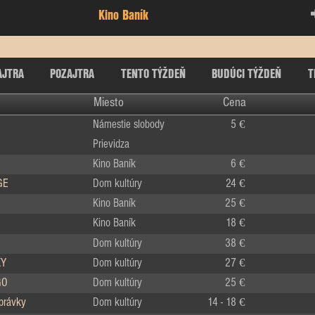
Kino Baník
AJTRA
POZAJTRA
TENTO TÝŽDEŇ
BUDÚCI TÝŽDEŇ
T
Miesto
Cena
Námestie slobody
5 €
Prievidza
Kino Baník
6 €
GE
Dom kultúry
24 €
Kino Baník
25 €
Kino Baník
18 €
Dom kultúry
38 €
KY
Dom kultúry
27 €
GO
Dom kultúry
25 €
zprávky
Dom kultúry
14 - 18 €