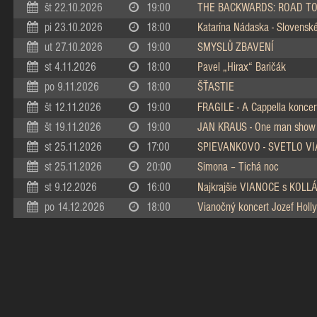
št 22.10.2026
19:00
THE BACKWARDS: ROAD TO
pi 23.10.2026
18:00
Katarína Nádaska - Slovenské 
ut 27.10.2026
19:00
SMYSLŮ ZBAVENÍ
st 4.11.2026
18:00
Pavel „Hirax“ Baričák
po 9.11.2026
18:00
ŠŤASTIE
št 12.11.2026
19:00
FRAGILE - A Cappella koncer
št 19.11.2026
19:00
JAN KRAUS - One man show
st 25.11.2026
17:00
SPIEVANKOVO - SVETLO V
st 25.11.2026
20:00
Simona – Tichá noc
st 9.12.2026
16:00
Najkrajšie VIANOCE s KOL
po 14.12.2026
18:00
Vianočný koncert Jozef Holly