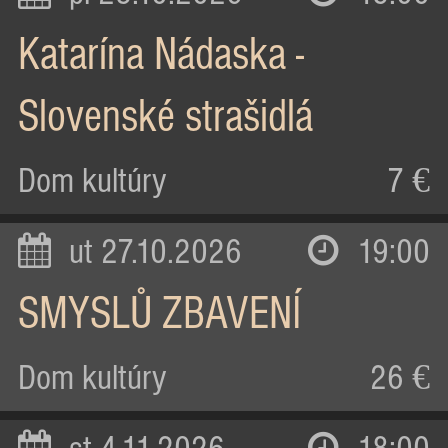
Katarína Nádaska -
Slovenské strašidlá
Dom kultúry
7 €
ut 27.10.2026
19:00
SMYSLŮ ZBAVENÍ
Dom kultúry
26 €