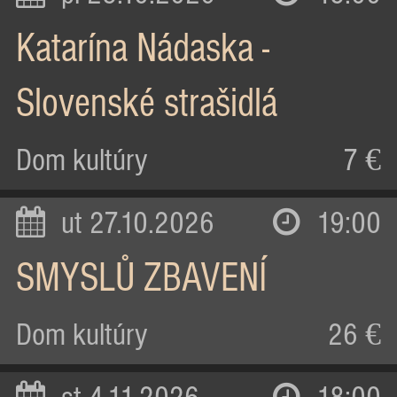
Katarína Nádaska -
Slovenské strašidlá
Dom kultúry
7 €
ut 27.10.2026
19:00
SMYSLŮ ZBAVENÍ
Dom kultúry
26 €