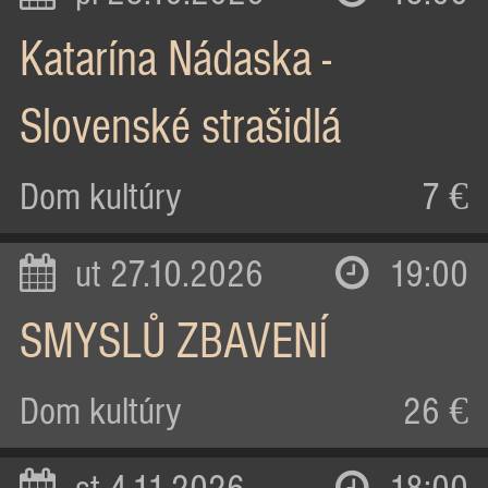
Katarína Nádaska -
Slovenské strašidlá
Dom kultúry
7 €
ut 27.10.2026
19:00
SMYSLŮ ZBAVENÍ
Dom kultúry
26 €