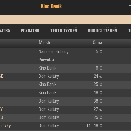
Kino Baník
AJTRA
POZAJTRA
TENTO TÝŽDEŇ
BUDÚCI TÝŽDEŇ
T
Miesto
Cena
Námestie slobody
5 €
Prievidza
Kino Baník
6 €
GE
Dom kultúry
24 €
Kino Baník
25 €
Kino Baník
18 €
Dom kultúry
38 €
KY
Dom kultúry
27 €
GO
Dom kultúry
25 €
zprávky
Dom kultúry
14 - 18 €