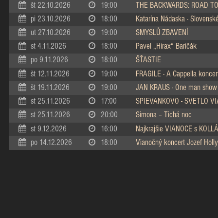
št 22.10.2026
19:00
THE BACKWARDS: ROAD TO
pi 23.10.2026
18:00
Katarína Nádaska - Slovenské 
ut 27.10.2026
19:00
SMYSLŮ ZBAVENÍ
st 4.11.2026
18:00
Pavel „Hirax“ Baričák
po 9.11.2026
18:00
ŠŤASTIE
št 12.11.2026
19:00
FRAGILE - A Cappella koncer
št 19.11.2026
19:00
JAN KRAUS - One man show
st 25.11.2026
17:00
SPIEVANKOVO - SVETLO V
st 25.11.2026
20:00
Simona – Tichá noc
st 9.12.2026
16:00
Najkrajšie VIANOCE s KOL
po 14.12.2026
18:00
Vianočný koncert Jozef Holly