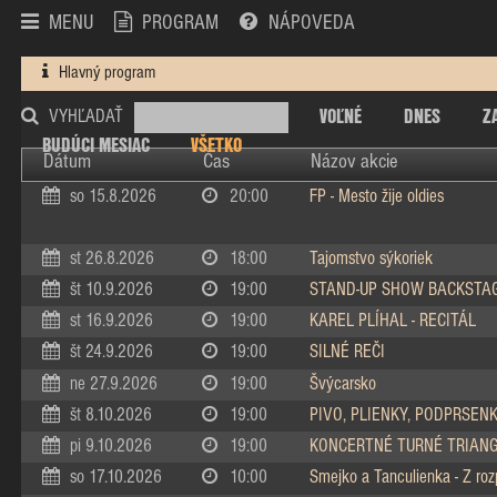
MENU
PROGRAM
NÁPOVEDA
Hlavný program
VOĽNÉ
DNES
Z
VYHĽADAŤ
BUDÚCI MESIAC
VŠETKO
Dátum
Čas
Názov akcie
so 15.8.2026
20:00
FP - Mesto žije oldies
st 26.8.2026
18:00
Tajomstvo sýkoriek
št 10.9.2026
19:00
STAND-UP SHOW BACKSTA
st 16.9.2026
19:00
KAREL PLÍHAL - RECITÁL
št 24.9.2026
19:00
SILNÉ REČI
ne 27.9.2026
19:00
Švýcarsko
št 8.10.2026
19:00
PIVO, PLIENKY, PODPRSEN
pi 9.10.2026
19:00
KONCERTNÉ TURNÉ TRIAN
so 17.10.2026
10:00
Smejko a Tanculienka - Z ro