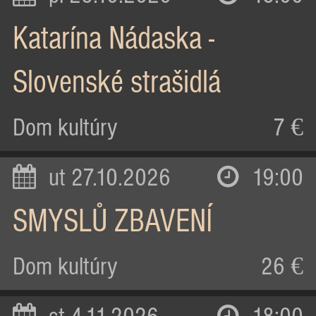
Katarína Nádaska -
Slovenské strašidlá
Dom kultúry
7 €
ut 27.10.2026
19:00
SMYSLŮ ZBAVENÍ
Dom kultúry
26 €