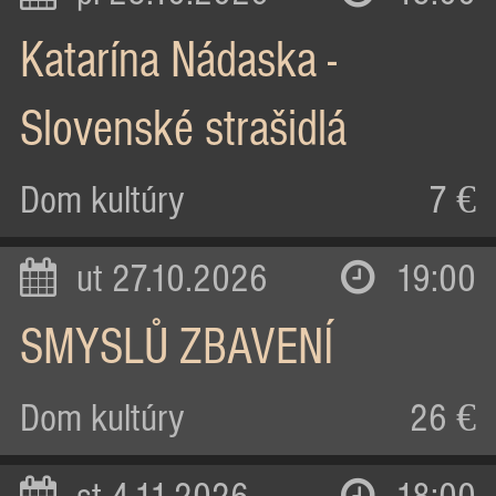
Katarína Nádaska -
Slovenské strašidlá
Dom kultúry
7 €
ut 27.10.2026
19:00
SMYSLŮ ZBAVENÍ
Dom kultúry
26 €