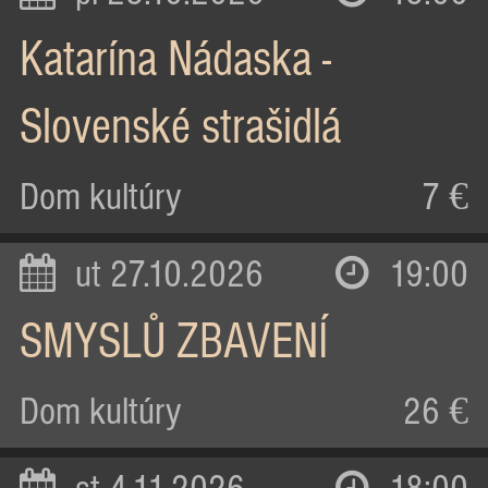
Katarína Nádaska -
Slovenské strašidlá
Dom kultúry
7 €
ut 27.10.2026
19:00
SMYSLŮ ZBAVENÍ
Dom kultúry
26 €