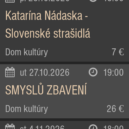
Katarína Nádaska -
Slovenské strašidlá
Dom kultúry
7 €
ut 27.10.2026
19:00
SMYSLŮ ZBAVENÍ
Dom kultúry
26 €