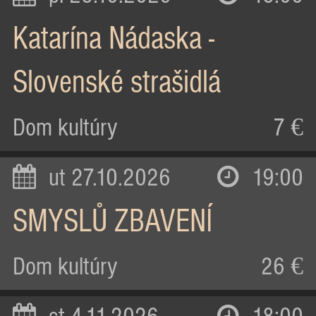
Katarína Nádaska -
Slovenské strašidlá
Dom kultúry
7 €
ut 27.10.2026
19:00
SMYSLŮ ZBAVENÍ
Dom kultúry
26 €