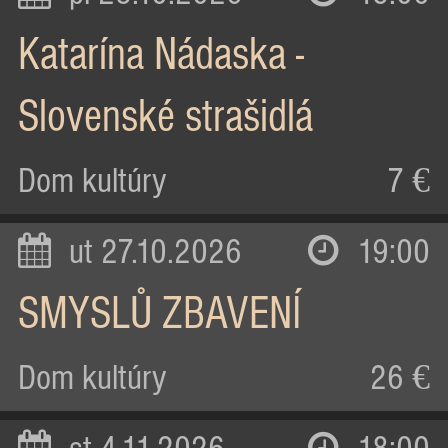
Katarína Nádaska -
Slovenské strašidlá
Dom kultúry
7 €
ut 27.10.2026
19:00
SMYSLŮ ZBAVENÍ
Dom kultúry
26 €