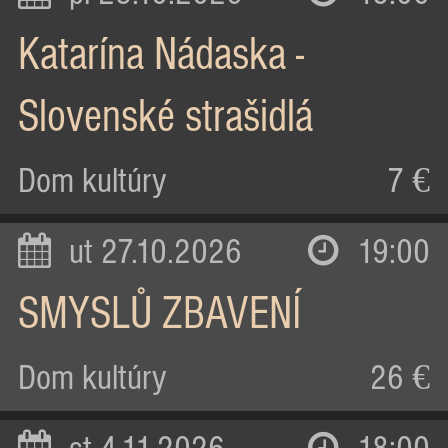
Katarína Nádaska -
Slovenské strašidlá
Dom kultúry
7 €
ut 27.10.2026
19:00
SMYSLŮ ZBAVENÍ
Dom kultúry
26 €