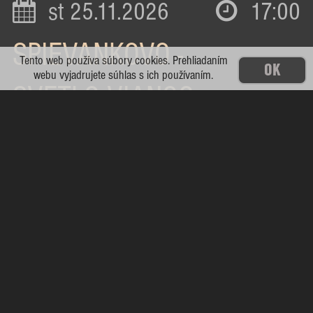
st 25.11.2026
17:00
SPIEVANKOVO -
Tento web používa súbory cookies. Prehliadaním
OK
webu vyjadrujete súhlas s ich používaním.
SVETLO VIANOC
Dom kultúry
18 €
st 25.11.2026
20:00
Simona – Tichá noc
Kino Baník
32 - 44 €