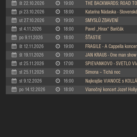
št 22.10.2026
19:00
THE BACKWARDS: ROAD TO
pi 23.10.2026
18:00
Katarína Nádaska - Slovenské 
ut 27.10.2026
19:00
SMYSLŮ ZBAVENÍ
st 4.11.2026
18:00
Pavel „Hirax“ Baričák
po 9.11.2026
18:00
ŠŤASTIE
št 12.11.2026
19:00
FRAGILE - A Cappella koncer
št 19.11.2026
19:00
JAN KRAUS - One man show
st 25.11.2026
17:00
SPIEVANKOVO - SVETLO V
st 25.11.2026
20:00
Simona – Tichá noc
st 9.12.2026
16:00
Najkrajšie VIANOCE s KOL
po 14.12.2026
18:00
Vianočný koncert Jozef Holly