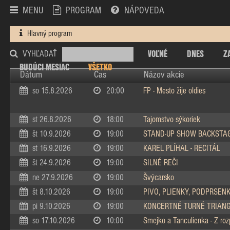
MENU
PROGRAM
NÁPOVEDA
Hlavný program
VOĽNÉ
DNES
Z
VYHĽADAŤ
BUDÚCI MESIAC
VŠETKO
Dátum
Čas
Názov akcie
so 15.8.2026
20:00
FP - Mesto žije oldies
st 26.8.2026
18:00
Tajomstvo sýkoriek
št 10.9.2026
19:00
STAND-UP SHOW BACKSTA
st 16.9.2026
19:00
KAREL PLÍHAL - RECITÁL
št 24.9.2026
19:00
SILNÉ REČI
ne 27.9.2026
19:00
Švýcarsko
št 8.10.2026
19:00
PIVO, PLIENKY, PODPRSEN
pi 9.10.2026
19:00
KONCERTNÉ TURNÉ TRIAN
so 17.10.2026
10:00
Smejko a Tanculienka - Z ro