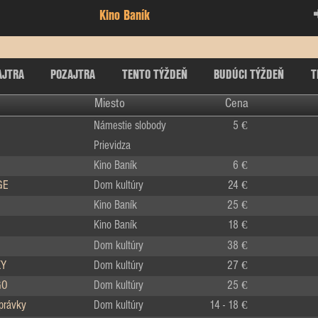
Kino Baník
AJTRA
POZAJTRA
TENTO TÝŽDEŇ
BUDÚCI TÝŽDEŇ
T
Miesto
Cena
Námestie slobody
5 €
Prievidza
Kino Baník
6 €
GE
Dom kultúry
24 €
Kino Baník
25 €
Kino Baník
18 €
Dom kultúry
38 €
KY
Dom kultúry
27 €
GO
Dom kultúry
25 €
zprávky
Dom kultúry
14 - 18 €