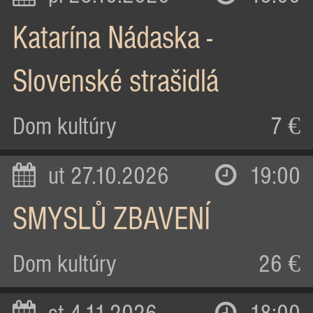
Katarína Nádaska -
Slovenské strašidlá
Dom kultúry
7 €
ut 27.10.2026
19:00
SMYSLŮ ZBAVENÍ
Dom kultúry
26 €