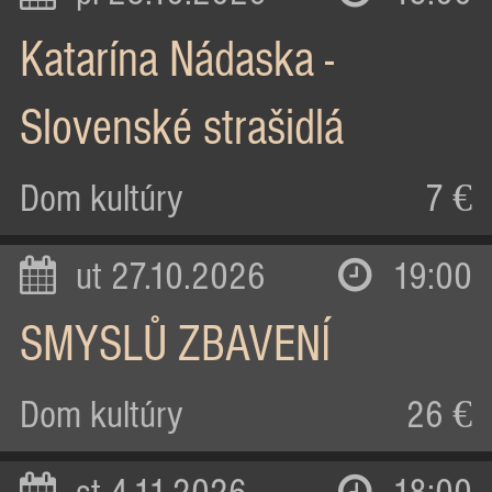
Katarína Nádaska -
Slovenské strašidlá
Dom kultúry
7 €
ut 27.10.2026
19:00
SMYSLŮ ZBAVENÍ
Dom kultúry
26 €