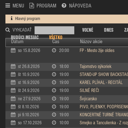
MENU
PROGRAM
NÁPOVEDA
Hlavný program
VOĽNÉ
DNES
Z
VYHĽADAŤ
BUDÚCI MESIAC
VŠETKO
Dátum
Čas
Názov akcie
so 15.8.2026
20:00
FP - Mesto žije oldies
st 26.8.2026
18:00
Tajomstvo sýkoriek
št 10.9.2026
19:00
STAND-UP SHOW BACKSTA
st 16.9.2026
19:00
KAREL PLÍHAL - RECITÁL
št 24.9.2026
19:00
SILNÉ REČI
ne 27.9.2026
19:00
Švýcarsko
št 8.10.2026
19:00
PIVO, PLIENKY, PODPRSEN
pi 9.10.2026
19:00
KONCERTNÉ TURNÉ TRIAN
so 17.10.2026
10:00
Smejko a Tanculienka - Z ro