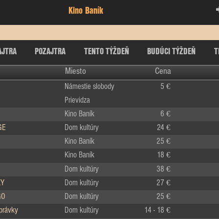
Kino Baník
AJTRA
POZAJTRA
TENTO TÝŽDEŇ
BUDÚCI TÝŽDEŇ
T
Miesto
Cena
Námestie slobody
5 €
Prievidza
Kino Baník
6 €
GE
Dom kultúry
24 €
Kino Baník
25 €
Kino Baník
18 €
Dom kultúry
38 €
KY
Dom kultúry
27 €
GO
Dom kultúry
25 €
zprávky
Dom kultúry
14 - 18 €