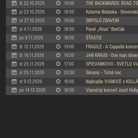
št 22.10.2026
19:00
THE BACKWARDS: ROAD TO
pi 23.10.2026
18:00
Katarína Nádaska - Slovenské 
ut 27.10.2026
19:00
SMYSLŮ ZBAVENÍ
st 4.11.2026
18:00
Pavel „Hirax“ Baričák
po 9.11.2026
18:00
ŠŤASTIE
št 12.11.2026
19:00
FRAGILE - A Cappella koncer
št 19.11.2026
19:00
JAN KRAUS - One man show
st 25.11.2026
17:00
SPIEVANKOVO - SVETLO V
st 25.11.2026
20:00
Simona – Tichá noc
st 9.12.2026
16:00
Najkrajšie VIANOCE s KOL
po 14.12.2026
18:00
Vianočný koncert Jozef Holly