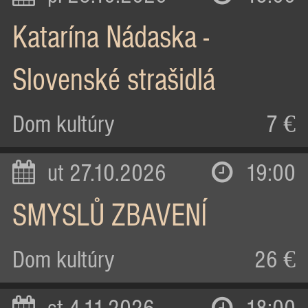
Katarína Nádaska -
Slovenské strašidlá
Dom kultúry
7 €
ut 27.10.2026
19:00
SMYSLŮ ZBAVENÍ
Dom kultúry
26 €