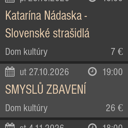
Katarína Nádaska -
Slovenské strašidlá
Dom kultúry
7 €
ut 27.10.2026
19:00
SMYSLŮ ZBAVENÍ
Dom kultúry
26 €