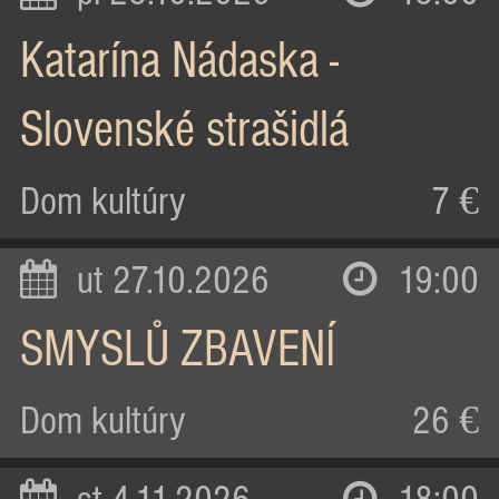
Katarína Nádaska -
Slovenské strašidlá
Dom kultúry
7 €
ut 27.10.2026
19:00
SMYSLŮ ZBAVENÍ
Dom kultúry
26 €