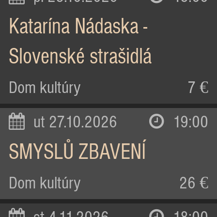
Katarína Nádaska -
Slovenské strašidlá
Dom kultúry
7 €
ut 27.10.2026
19:00
SMYSLŮ ZBAVENÍ
Dom kultúry
26 €