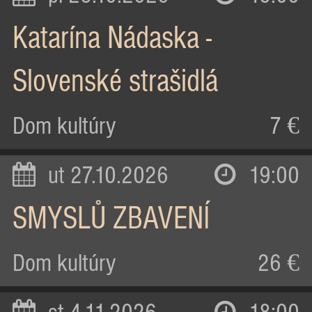
Katarína Nádaska -
Slovenské strašidlá
Dom kultúry
7 €
ut 27.10.2026
19:00
SMYSLŮ ZBAVENÍ
Dom kultúry
26 €