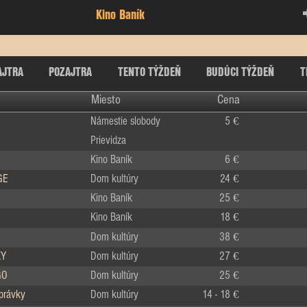
Kino Baník
AJTRA
POZAJTRA
TENTO TÝŽDEŇ
BUDÚCI TÝŽDEŇ
T
Miesto
Cena
Námestie slobody
5 €
Prievidza
Kino Baník
6 €
GE
Dom kultúry
24 €
Kino Baník
25 €
Kino Baník
18 €
Dom kultúry
38 €
KY
Dom kultúry
27 €
GO
Dom kultúry
25 €
zprávky
Dom kultúry
14 - 18 €