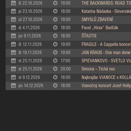
št 22.10.2026
19:00
THE BACKWARDS: ROAD TO
pi 23.10.2026
18:00
Katarína Nádaska - Slovenské 
ut 27.10.2026
19:00
SMYSLŮ ZBAVENÍ
st 4.11.2026
18:00
Pavel „Hirax“ Baričák
po 9.11.2026
18:00
ŠŤASTIE
št 12.11.2026
19:00
FRAGILE - A Cappella koncer
št 19.11.2026
19:00
JAN KRAUS - One man show
st 25.11.2026
17:00
SPIEVANKOVO - SVETLO V
st 25.11.2026
20:00
Simona – Tichá noc
st 9.12.2026
16:00
Najkrajšie VIANOCE s KOL
po 14.12.2026
18:00
Vianočný koncert Jozef Holly