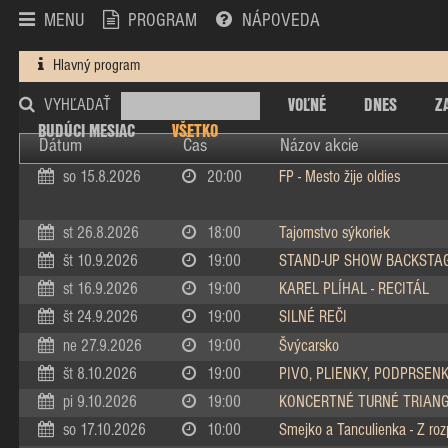
MENU
PROGRAM
NÁPOVEDA
Hlavný program
VOĽNÉ
DNES
Z
VYHĽADAŤ
BUDÚCI MESIAC
VŠETKO
Dátum
Čas
Názov akcie
so 15.8.2026
20:00
FP - Mesto žije oldies
st 26.8.2026
18:00
Tajomstvo sýkoriek
št 10.9.2026
19:00
STAND-UP SHOW BACKSTA
st 16.9.2026
19:00
KAREL PLÍHAL - RECITÁL
št 24.9.2026
19:00
SILNÉ REČI
ne 27.9.2026
19:00
Švýcarsko
št 8.10.2026
19:00
PIVO, PLIENKY, PODPRSEN
pi 9.10.2026
19:00
KONCERTNÉ TURNÉ TRIAN
so 17.10.2026
10:00
Smejko a Tanculienka - Z ro