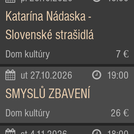
Katarína Nádaska -
Slovenské strašidlá
Dom kultúry
7 €
ut 27.10.2026
19:00
SMYSLŮ ZBAVENÍ
Dom kultúry
26 €