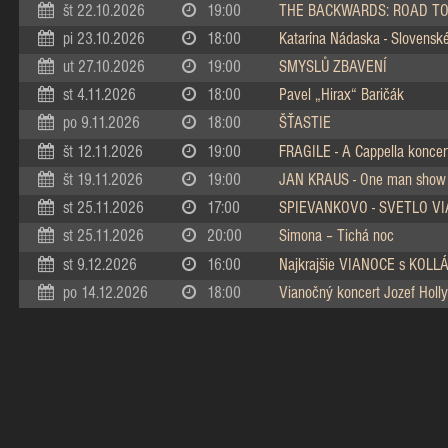
št 22.10.2026
19:00
THE BACKWARDS: ROAD TO
pi 23.10.2026
18:00
Katarína Nádaska - Slovenské 
ut 27.10.2026
19:00
SMYSLŮ ZBAVENÍ
st 4.11.2026
18:00
Pavel „Hirax“ Baričák
po 9.11.2026
18:00
ŠŤASTIE
št 12.11.2026
19:00
FRAGILE - A Cappella koncer
št 19.11.2026
19:00
JAN KRAUS - One man show
st 25.11.2026
17:00
SPIEVANKOVO - SVETLO V
st 25.11.2026
20:00
Simona – Tichá noc
st 9.12.2026
16:00
Najkrajšie VIANOCE s KOL
po 14.12.2026
18:00
Vianočný koncert Jozef Holly