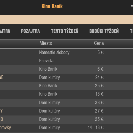
Kino Baník
AJTRA
POZAJTRA
TENTO TÝŽDEŇ
BUDÚCI TÝŽDEŇ
T
Miesto
Cena
Námestie slobody
5 €
Prievidza
Kino Baník
6 €
GE
Dom kultúry
24 €
Kino Baník
25 €
Kino Baník
18 €
Dom kultúry
38 €
KY
Dom kultúry
27 €
GO
Dom kultúry
25 €
zprávky
Dom kultúry
14 - 18 €