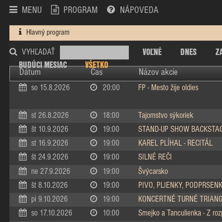
MENU
PROGRAM
NÁPOVEDA
Hlavný program
VOĽNÉ
DNES
Z
VYHĽADAŤ
BUDÚCI MESIAC
VŠETKO
Dátum
Čas
Názov akcie
so 15.8.2026
20:00
FP - Mesto žije oldies
st 26.8.2026
18:00
Tajomstvo sýkoriek
št 10.9.2026
19:00
STAND-UP SHOW BACKSTA
st 16.9.2026
19:00
KAREL PLÍHAL - RECITÁL
št 24.9.2026
19:00
SILNÉ REČI
ne 27.9.2026
19:00
Švýcarsko
št 8.10.2026
19:00
PIVO, PLIENKY, PODPRSEN
pi 9.10.2026
19:00
KONCERTNÉ TURNÉ TRIAN
so 17.10.2026
10:00
Smejko a Tanculienka - Z ro