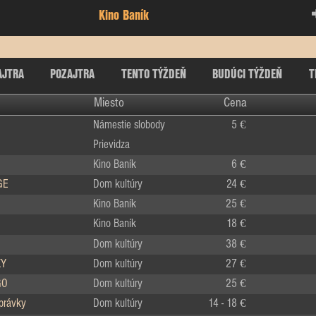
Kino Baník
AJTRA
POZAJTRA
TENTO TÝŽDEŇ
BUDÚCI TÝŽDEŇ
T
Miesto
Cena
Námestie slobody
5 €
Prievidza
Kino Baník
6 €
GE
Dom kultúry
24 €
Kino Baník
25 €
Kino Baník
18 €
Dom kultúry
38 €
KY
Dom kultúry
27 €
GO
Dom kultúry
25 €
zprávky
Dom kultúry
14 - 18 €