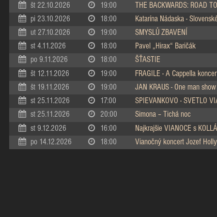
št 22.10.2026
19:00
THE BACKWARDS: ROAD TO
pi 23.10.2026
18:00
Katarína Nádaska - Slovenské 
ut 27.10.2026
19:00
SMYSLŮ ZBAVENÍ
st 4.11.2026
18:00
Pavel „Hirax“ Baričák
po 9.11.2026
18:00
ŠŤASTIE
št 12.11.2026
19:00
FRAGILE - A Cappella koncer
št 19.11.2026
19:00
JAN KRAUS - One man show
st 25.11.2026
17:00
SPIEVANKOVO - SVETLO V
st 25.11.2026
20:00
Simona – Tichá noc
st 9.12.2026
16:00
Najkrajšie VIANOCE s KOL
po 14.12.2026
18:00
Vianočný koncert Jozef Holly