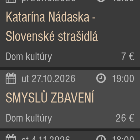
Katarína Nádaska -
Slovenské strašidlá
Dom kultúry
7 €
ut 27.10.2026
19:00
SMYSLŮ ZBAVENÍ
Dom kultúry
26 €