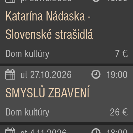
Katarína Nádaska -
Slovenské strašidlá
Dom kultúry
7 €
ut 27.10.2026
19:00
SMYSLŮ ZBAVENÍ
Dom kultúry
26 €