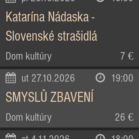
Katarína Nádaska -
Slovenské strašidlá
Dom kultúry
7 €
ut 27.10.2026
19:00
SMYSLŮ ZBAVENÍ
Dom kultúry
26 €