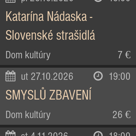
Katarína Nádaska -
Slovenské strašidlá
Dom kultúry
7 €
ut 27.10.2026
19:00
SMYSLŮ ZBAVENÍ
Dom kultúry
26 €