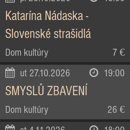
Katarína Nádaska -
Slovenské strašidlá
Dom kultúry
7 €
ut 27.10.2026
19:00
SMYSLŮ ZBAVENÍ
Dom kultúry
26 €