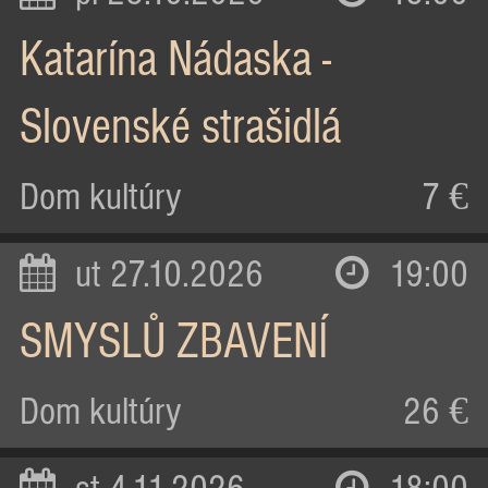
Katarína Nádaska -
Slovenské strašidlá
Dom kultúry
7 €
ut 27.10.2026
19:00
SMYSLŮ ZBAVENÍ
Dom kultúry
26 €