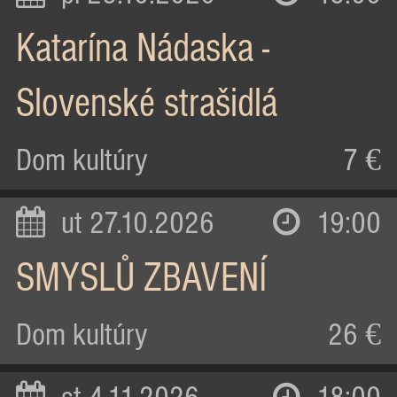
Katarína Nádaska -
Slovenské strašidlá
Dom kultúry
7 €
ut 27.10.2026
19:00
SMYSLŮ ZBAVENÍ
Dom kultúry
26 €