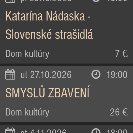
Katarína Nádaska -
Slovenské strašidlá
Dom kultúry
7 €
ut 27.10.2026
19:00
SMYSLŮ ZBAVENÍ
Dom kultúry
26 €