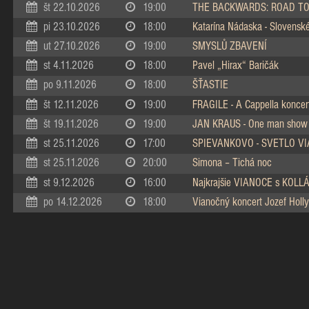
št 22.10.2026
19:00
THE BACKWARDS: ROAD TO
pi 23.10.2026
18:00
Katarína Nádaska - Slovenské 
ut 27.10.2026
19:00
SMYSLŮ ZBAVENÍ
st 4.11.2026
18:00
Pavel „Hirax“ Baričák
po 9.11.2026
18:00
ŠŤASTIE
št 12.11.2026
19:00
FRAGILE - A Cappella koncer
št 19.11.2026
19:00
JAN KRAUS - One man show
st 25.11.2026
17:00
SPIEVANKOVO - SVETLO V
st 25.11.2026
20:00
Simona – Tichá noc
st 9.12.2026
16:00
Najkrajšie VIANOCE s KOL
po 14.12.2026
18:00
Vianočný koncert Jozef Holly