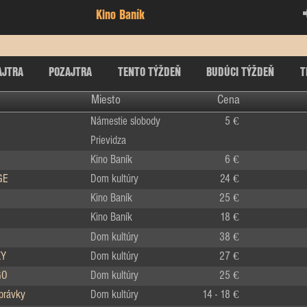
Kino Baník
AJTRA
POZAJTRA
TENTO TÝŽDEŇ
BUDÚCI TÝŽDEŇ
T
Miesto
Cena
Námestie slobody
5 €
Prievidza
Kino Baník
6 €
GE
Dom kultúry
24 €
Kino Baník
25 €
Kino Baník
18 €
Dom kultúry
38 €
KY
Dom kultúry
27 €
GO
Dom kultúry
25 €
zprávky
Dom kultúry
14 - 18 €