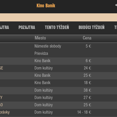
Kino Baník
AJTRA
POZAJTRA
TENTO TÝŽDEŇ
BUDÚCI TÝŽDEŇ
T
Miesto
Cena
Námestie slobody
5 €
Prievidza
Kino Baník
6 €
GE
Dom kultúry
24 €
Kino Baník
25 €
Kino Baník
18 €
Dom kultúry
38 €
KY
Dom kultúry
27 €
GO
Dom kultúry
25 €
zprávky
Dom kultúry
14 - 18 €