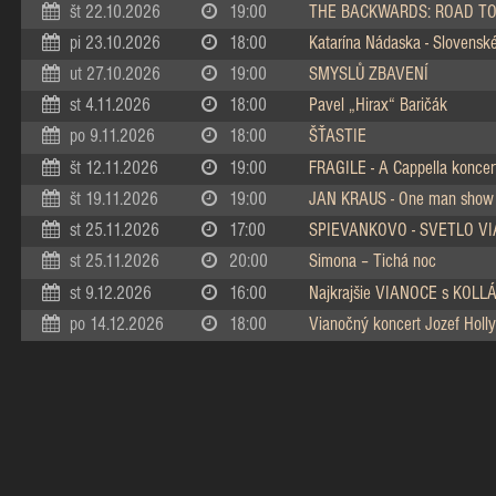
št 22.10.2026
19:00
THE BACKWARDS: ROAD TO
pi 23.10.2026
18:00
Katarína Nádaska - Slovenské 
ut 27.10.2026
19:00
SMYSLŮ ZBAVENÍ
st 4.11.2026
18:00
Pavel „Hirax“ Baričák
po 9.11.2026
18:00
ŠŤASTIE
št 12.11.2026
19:00
FRAGILE - A Cappella koncer
št 19.11.2026
19:00
JAN KRAUS - One man show
st 25.11.2026
17:00
SPIEVANKOVO - SVETLO V
st 25.11.2026
20:00
Simona – Tichá noc
st 9.12.2026
16:00
Najkrajšie VIANOCE s KOL
po 14.12.2026
18:00
Vianočný koncert Jozef Holly