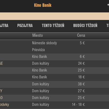
Kino Baník
AJTRA
POZAJTRA
TENTO TÝŽDEŇ
BUDÚCI TÝŽDEŇ
T
Miesto
Cena
Námestie slobody
5 €
Prievidza
Kino Baník
6 €
GE
Dom kultúry
24 €
Kino Baník
25 €
Kino Baník
18 €
Dom kultúry
38 €
KY
Dom kultúry
27 €
GO
Dom kultúry
25 €
zprávky
Dom kultúry
14 - 18 €