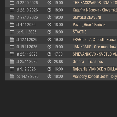
št 22.10.2026
19:00
THE BACKWARDS: ROAD TO
pi 23.10.2026
18:00
Katarína Nádaska - Slovenské 
ut 27.10.2026
19:00
SMYSLŮ ZBAVENÍ
st 4.11.2026
18:00
Pavel „Hirax“ Baričák
po 9.11.2026
18:00
ŠŤASTIE
št 12.11.2026
19:00
FRAGILE - A Cappella koncer
št 19.11.2026
19:00
JAN KRAUS - One man show
st 25.11.2026
17:00
SPIEVANKOVO - SVETLO V
st 25.11.2026
20:00
Simona – Tichá noc
st 9.12.2026
16:00
Najkrajšie VIANOCE s KOL
po 14.12.2026
18:00
Vianočný koncert Jozef Holly