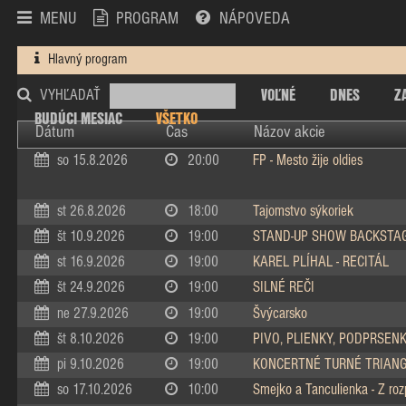
MENU
PROGRAM
NÁPOVEDA
Hlavný program
VOĽNÉ
DNES
Z
VYHĽADAŤ
BUDÚCI MESIAC
VŠETKO
Dátum
Čas
Názov akcie
so 15.8.2026
20:00
FP - Mesto žije oldies
st 26.8.2026
18:00
Tajomstvo sýkoriek
št 10.9.2026
19:00
STAND-UP SHOW BACKSTA
st 16.9.2026
19:00
KAREL PLÍHAL - RECITÁL
št 24.9.2026
19:00
SILNÉ REČI
ne 27.9.2026
19:00
Švýcarsko
št 8.10.2026
19:00
PIVO, PLIENKY, PODPRSEN
pi 9.10.2026
19:00
KONCERTNÉ TURNÉ TRIAN
so 17.10.2026
10:00
Smejko a Tanculienka - Z ro